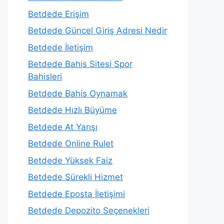
Betdede Erişim
Betdede Güncel Giriş Adresi Nedir
Betdede İletişim
Betdede Bahis Sitesi Spor
Bahisleri
Betdede Bahis Oynamak
Betdede Hızlı Büyüme
Betdede At Yarışı
Betdede Online Rulet
Betdede Yüksek Faiz
Betdede Sürekli Hizmet
Betdede Eposta İletişimi
Betdede Depozito Seçenekleri