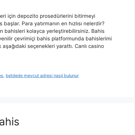
eri için depozito prosedürlerini bitirmeyi
başlar. Para yatırmanın en hızlısı nelerdir?
n bahisleri kolayca yerleştirebilirsiniz. Bahis
venilir çevrimiçi bahis platformunda bahislerimi
k aşağıdaki seçenekleri yarattı. Canlı casino
es
,
betdede mevcut adresi nasıl bulunur
ahis