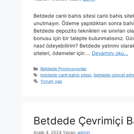
Betdede canlı bahis sitesi canlı bahis sitel
unutmayın. Ödeme yapıldıktan sonra bahis 
Betdede depozito teknikleri ve sınırları ola
bonusu için bir talepte bulunmalısınız. Gü
nasıl ödeyebilirim? Betdede yatırımı olara
siteleri, ödemeler için …
Devamını oku…
Kategoriler
Betdede Promosyonlar
Etiketler
betdede canlı bahis sitesi
,
betdede güncel adr
Yorum yap
Betdede Çevrimiçi B
Aralık 4, 2024
Yazarı:
admin