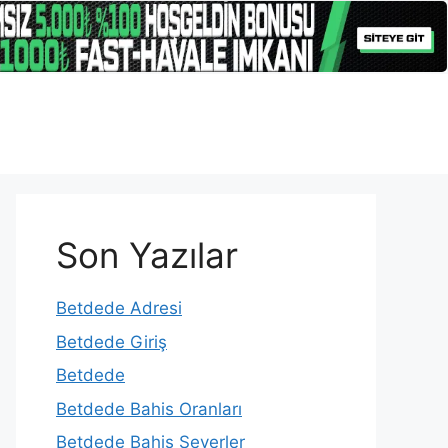
Son Yazılar
Betdede Adresi
Betdede Giriş
Betdede
Betdede Bahis Oranları
Betdede Bahis Severler