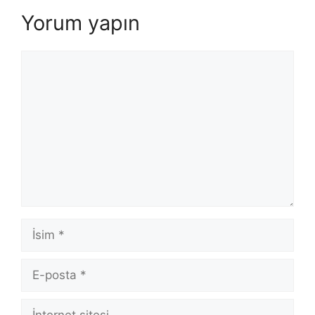
Yorum yapın
Yorum
İsim
E-
posta
İnternet