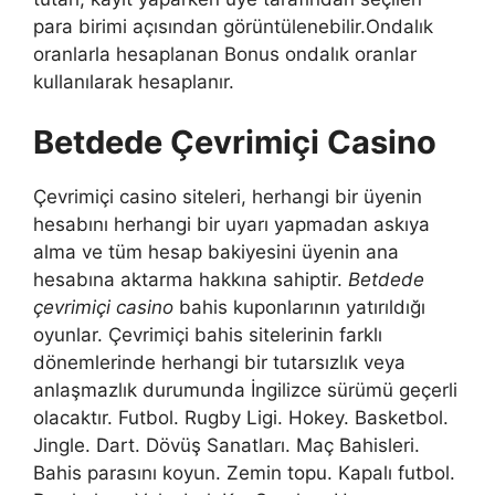
para birimi açısından görüntülenebilir.Ondalık
oranlarla hesaplanan Bonus ondalık oranlar
kullanılarak hesaplanır.
Betdede Çevrimiçi Casino
Çevrimiçi casino siteleri, herhangi bir üyenin
hesabını herhangi bir uyarı yapmadan askıya
alma ve tüm hesap bakiyesini üyenin ana
hesabına aktarma hakkına sahiptir.
Betdede
çevrimiçi casino
bahis kuponlarının yatırıldığı
oyunlar. Çevrimiçi bahis sitelerinin farklı
dönemlerinde herhangi bir tutarsızlık veya
anlaşmazlık durumunda İngilizce sürümü geçerli
olacaktır. Futbol. Rugby Ligi. Hokey. Basketbol.
Jingle. Dart. Dövüş Sanatları. Maç Bahisleri.
Bahis parasını koyun. Zemin topu. Kapalı futbol.