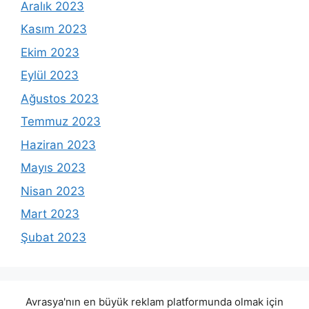
Aralık 2023
Kasım 2023
Ekim 2023
Eylül 2023
Ağustos 2023
Temmuz 2023
Haziran 2023
Mayıs 2023
Nisan 2023
Mart 2023
Şubat 2023
Avrasya'nın en büyük reklam platformunda olmak için