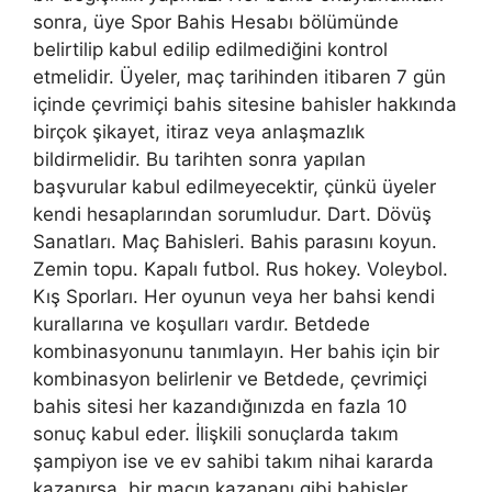
sonra, üye Spor Bahis Hesabı bölümünde
belirtilip kabul edilip edilmediğini kontrol
etmelidir. Üyeler, maç tarihinden itibaren 7 gün
içinde çevrimiçi bahis sitesine bahisler hakkında
birçok şikayet, itiraz veya anlaşmazlık
bildirmelidir. Bu tarihten sonra yapılan
başvurular kabul edilmeyecektir, çünkü üyeler
kendi hesaplarından sorumludur. Dart. Dövüş
Sanatları. Maç Bahisleri. Bahis parasını koyun.
Zemin topu. Kapalı futbol. Rus hokey. Voleybol.
Kış Sporları. Her oyunun veya her bahsi kendi
kurallarına ve koşulları vardır. Betdede
kombinasyonunu tanımlayın. Her bahis için bir
kombinasyon belirlenir ve Betdede, çevrimiçi
bahis sitesi her kazandığınızda en fazla 10
sonuç kabul eder. İlişkili sonuçlarda takım
şampiyon ise ve ev sahibi takım nihai kararda
kazanırsa, bir maçın kazananı gibi bahisler