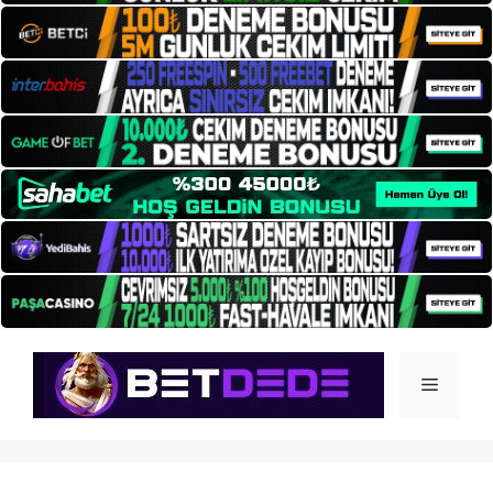
İçeriğe
atla
Menü