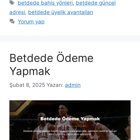
Etiketler
betdede bahis yönleri
,
betdede güncel
adresi
,
betdede üyelik avantajları
Yorum yap
Betdede Ödeme
Yapmak
Şubat 8, 2025
Yazarı:
admin