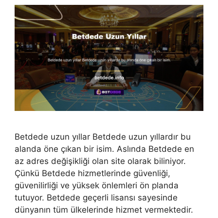
Betdede uzun yıllar Betdede uzun yıllardır bu
alanda öne çıkan bir isim. Aslında Betdede en
az adres değişikliği olan site olarak biliniyor.
Çünkü Betdede hizmetlerinde güvenliği,
güvenilirliği ve yüksek önlemleri ön planda
tutuyor. Betdede geçerli lisansı sayesinde
dünyanın tüm ülkelerinde hizmet vermektedir.