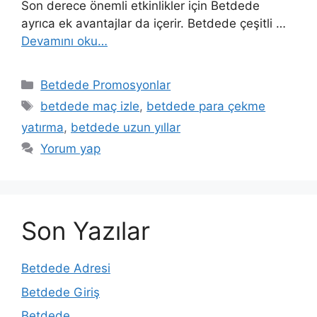
Son derece önemli etkinlikler için Betdede
ayrıca ek avantajlar da içerir. Betdede çeşitli …
Devamını oku…
Kategoriler
Betdede Promosyonlar
Etiketler
betdede maç izle
,
betdede para çekme
yatırma
,
betdede uzun yıllar
Yorum yap
Son Yazılar
Betdede Adresi
Betdede Giriş
Betdede