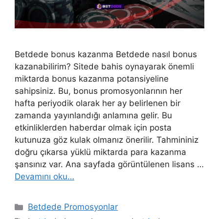
Betdede bonus kazanma Betdede nasıl bonus
kazanabilirim? Sitede bahis oynayarak önemli
miktarda bonus kazanma potansiyeline
sahipsiniz. Bu, bonus promosyonlarının her
hafta periyodik olarak her ay belirlenen bir
zamanda yayınlandığı anlamına gelir. Bu
etkinliklerden haberdar olmak için posta
kutunuza göz kulak olmanız önerilir. Tahmininiz
doğru çıkarsa yüklü miktarda para kazanma
şansınız var. Ana sayfada görüntülenen lisans …
Devamını oku…
Kategoriler
Betdede Promosyonlar