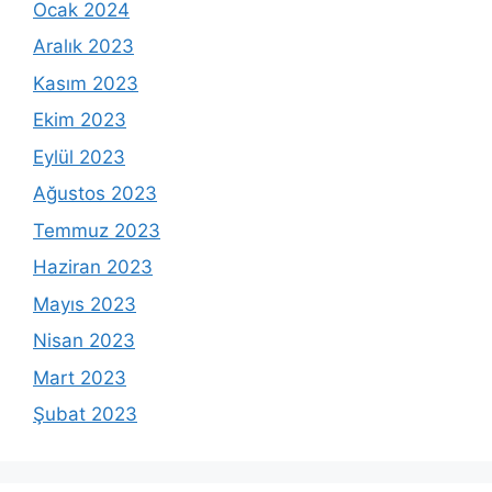
Ocak 2024
Aralık 2023
Kasım 2023
Ekim 2023
Eylül 2023
Ağustos 2023
Temmuz 2023
Haziran 2023
Mayıs 2023
Nisan 2023
Mart 2023
Şubat 2023