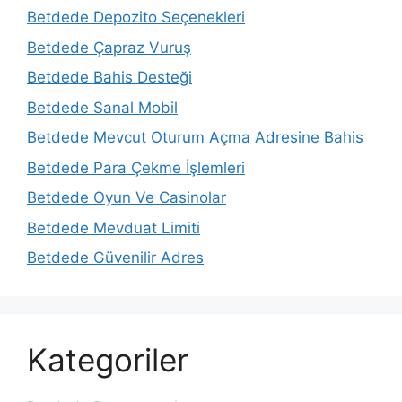
Betdede Depozito Seçenekleri
Betdede Çapraz Vuruş
Betdede Bahis Desteği
Betdede Sanal Mobil
Betdede Mevcut Oturum Açma Adresine Bahis
Betdede Para Çekme İşlemleri
Betdede Oyun Ve Casinolar
Betdede Mevduat Limiti
Betdede Güvenilir Adres
Kategoriler