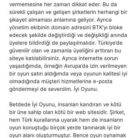
vermemesine her zaman dikkat eder. Bu da
sürekli çalışan ve gelişen şirketlerin herhangi bir
şikayet almaması anlamına geliyor. Ayrıca
yönetim ekibinin domain adresini BTK’yı bloke
edecek şekilde değiştirdiği ve değişikliği anında
üyelere bildirdiği de paylaşılmalıdır. Türkiye’de
güvenilir olan ve zamanla üyeliğini arttıran bu
siteye katılabilirsiniz. Ayrıca internette sorun
yaşadığımda, örneğin Avrupa’da izin verilmeyen
bir oyun satın aldığımda veya oyunun kalitesi iyi
olmadığında müşteri hizmetlerine e-posta
göndermeyi de severdim. İyi Oyunu.
Betdede İyi Oyunu, insanları kandıran ve kötü
bir üne sahip olan kötü bir web sitesidir. Şirket,
hem Türk kurallarına uyarak hem de insanların
oyun konuştuğu birçok yerde tanınarak iyi bir
oyun alanı oluşturmuştur. Bence oyun oynamak