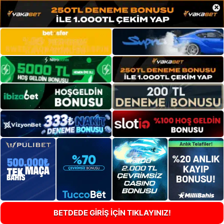
×
BETDEDE GİRİŞ İÇİN TIKLAYINIZ!