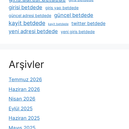
girisi betdede
giris yap betdede
güncel betdede
güncel adresi betdede
kayit betdede
twitter betdede
kayit betdede
yeni adresi betdede
yeni giris betdede
Arşivler
Temmuz 2026
Haziran 2026
Nisan 2026
Eylül 2025
Haziran 2025
Mayıs 2025