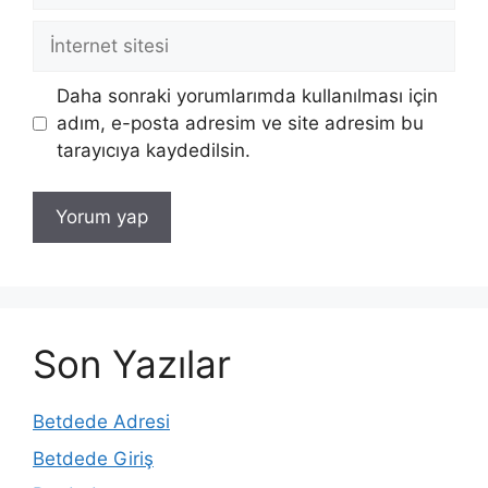
İnternet
sitesi
Daha sonraki yorumlarımda kullanılması için
adım, e-posta adresim ve site adresim bu
tarayıcıya kaydedilsin.
Son Yazılar
Betdede Adresi
Betdede Giriş