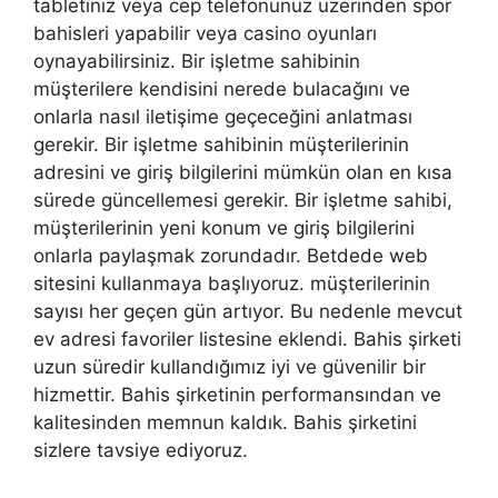
tabletiniz veya cep telefonunuz üzerinden spor
bahisleri yapabilir veya casino oyunları
oynayabilirsiniz. Bir işletme sahibinin
müşterilere kendisini nerede bulacağını ve
onlarla nasıl iletişime geçeceğini anlatması
gerekir. Bir işletme sahibinin müşterilerinin
adresini ve giriş bilgilerini mümkün olan en kısa
sürede güncellemesi gerekir. Bir işletme sahibi,
müşterilerinin yeni konum ve giriş bilgilerini
onlarla paylaşmak zorundadır. Betdede web
sitesini kullanmaya başlıyoruz. müşterilerinin
sayısı her geçen gün artıyor. Bu nedenle mevcut
ev adresi favoriler listesine eklendi. Bahis şirketi
uzun süredir kullandığımız iyi ve güvenilir bir
hizmettir. Bahis şirketinin performansından ve
kalitesinden memnun kaldık. Bahis şirketini
sizlere tavsiye ediyoruz.