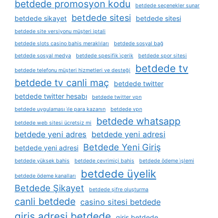
betdede promosyon kodu
betdede seçenekler sunar
betdede sitesi
betdede sikayet
betdede sitesi
betdede site versiyonu müşteri iptali
betdede slots casino bahis meraklıları
betdede sosyal bağ
betdede sosyal medya
betdede spesifik i̇çerik
betdede spor sitesi
betdede tv
betdede telefonu müşteri hizmetleri ve desteği
betdede tv canli maç
betdede twitter
betdede twitter hesabı
betdede twitter vpn
betdede uygulaması i̇le para kazanın
betdede vpn
betdede whatsapp
betdede web sitesi ücretsiz mi
betdede yeni adres
betdede yeni adresi
Betdede Yeni Giriş
betdede yeni adresi
betdede yüksek bahis
betdede çevrimiçi bahis
betdede ödeme i̇şlemi
betdede üyelik
betdede ödeme kanalları
Betdede Şikayet
betdede şifre oluşturma
canli betdede
casino sitesi betdede
giris adresi betdede
giris betdede