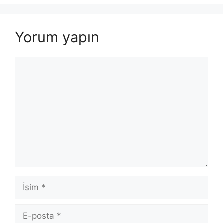
Yorum yapın
Yorum
İsim
E-
posta