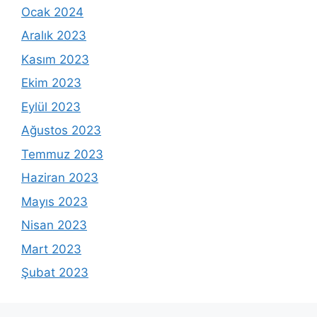
Ocak 2024
Aralık 2023
Kasım 2023
Ekim 2023
Eylül 2023
Ağustos 2023
Temmuz 2023
Haziran 2023
Mayıs 2023
Nisan 2023
Mart 2023
Şubat 2023