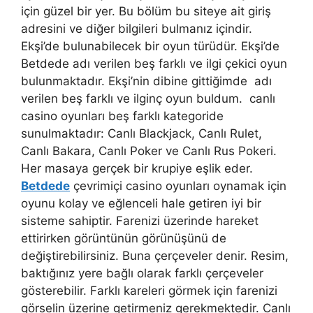
için güzel bir yer. Bu bölüm bu siteye ait giriş
adresini ve diğer bilgileri bulmanız içindir.
Ekşi’de bulunabilecek bir oyun türüdür. Ekşi’de
Betdede adı verilen beş farklı ve ilgi çekici oyun
bulunmaktadır. Ekşi’nin dibine gittiğimde adı
verilen beş farklı ve ilginç oyun buldum. canlı
casino oyunları beş farklı kategoride
sunulmaktadır: Canlı Blackjack, Canlı Rulet,
Canlı Bakara, Canlı Poker ve Canlı Rus Pokeri.
Her masaya gerçek bir krupiye eşlik eder.
Betdede
çevrimiçi casino oyunları oynamak için
oyunu kolay ve eğlenceli hale getiren iyi bir
sisteme sahiptir. Farenizi üzerinde hareket
ettirirken görüntünün görünüşünü de
değiştirebilirsiniz. Buna çerçeveler denir. Resim,
baktığınız yere bağlı olarak farklı çerçeveler
gösterebilir. Farklı kareleri görmek için farenizi
görselin üzerine getirmeniz gerekmektedir. Canlı