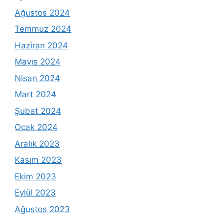
Ağustos 2024
Temmuz 2024
Haziran 2024
Mayıs 2024
Nisan 2024
Mart 2024
Şubat 2024
Ocak 2024
Aralık 2023
Kasım 2023
Ekim 2023
Eylül 2023
Ağustos 2023