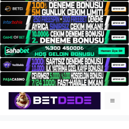
İçeriğe
atla
Menü