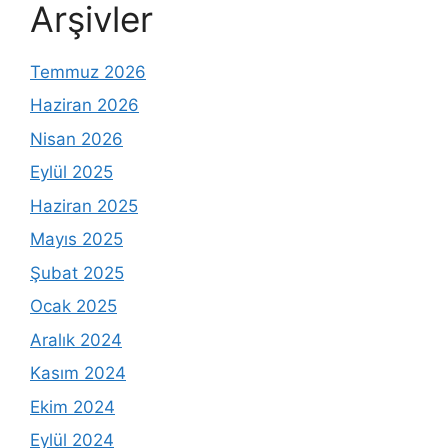
Arşivler
Temmuz 2026
Haziran 2026
Nisan 2026
Eylül 2025
Haziran 2025
Mayıs 2025
Şubat 2025
Ocak 2025
Aralık 2024
Kasım 2024
Ekim 2024
Eylül 2024