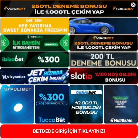
×
BETDEDE GİRİŞ İÇİN TIKLAYINIZ!