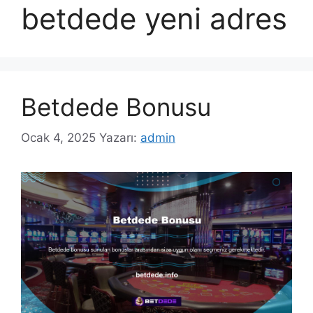
betdede yeni adres
Betdede Bonusu
Ocak 4, 2025
Yazarı:
admin