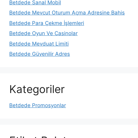
Betdede Sanal Mobil
Betdede Mevcut Oturum Açma Adresine Bahis
Betdede Para Çekme İşlemleri
Betdede Oyun Ve Casinolar
Betdede Mevduat Limiti
Betdede Güvenilir Adres
Kategoriler
Betdede Promosyonlar