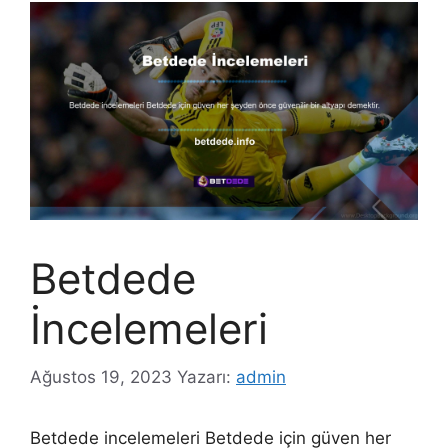
Betdede
İncelemeleri
Ağustos 19, 2023
Yazarı:
admin
Betdede incelemeleri Betdede için güven her