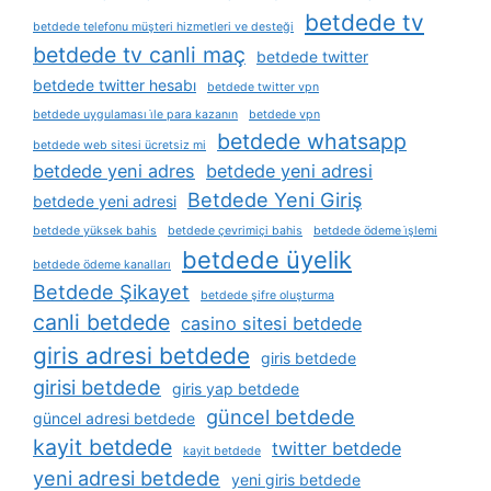
betdede tv
betdede telefonu müşteri hizmetleri ve desteği
betdede tv canli maç
betdede twitter
betdede twitter hesabı
betdede twitter vpn
betdede uygulaması i̇le para kazanın
betdede vpn
betdede whatsapp
betdede web sitesi ücretsiz mi
betdede yeni adres
betdede yeni adresi
Betdede Yeni Giriş
betdede yeni adresi
betdede yüksek bahis
betdede çevrimiçi bahis
betdede ödeme i̇şlemi
betdede üyelik
betdede ödeme kanalları
Betdede Şikayet
betdede şifre oluşturma
canli betdede
casino sitesi betdede
giris adresi betdede
giris betdede
girisi betdede
giris yap betdede
güncel betdede
güncel adresi betdede
kayit betdede
twitter betdede
kayit betdede
yeni adresi betdede
yeni giris betdede