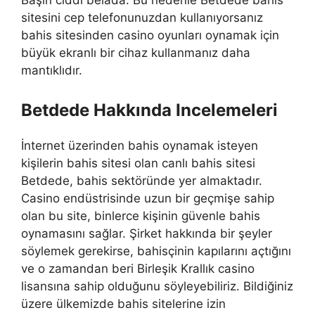
Başın ciddi belada. Bu nedenle Betdede bahis
sitesini cep telefonunuzdan kullanıyorsanız
bahis sitesinden casino oyunları oynamak için
büyük ekranlı bir cihaz kullanmanız daha
mantıklıdır.
Betdede Hakkında Incelemeleri
İnternet üzerinden bahis oynamak isteyen
kişilerin bahis sitesi olan canlı bahis sitesi
Betdede, bahis sektöründe yer almaktadır.
Casino endüstrisinde uzun bir geçmişe sahip
olan bu site, binlerce kişinin güvenle bahis
oynamasını sağlar. Şirket hakkında bir şeyler
söylemek gerekirse, bahisçinin kapılarını açtığını
ve o zamandan beri Birleşik Krallık casino
lisansına sahip olduğunu söyleyebiliriz. Bildiğiniz
üzere ülkemizde bahis sitelerine izin