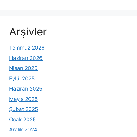
Arşivler
Temmuz 2026
Haziran 2026
Nisan 2026
Eylül 2025
Haziran 2025
Mayıs 2025
Şubat 2025
Ocak 2025
Aralık 2024