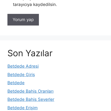
tarayıcıya kaydedilsin.
Son Yazılar
Betdede Adresi
Betdede Giriş
Betdede
Betdede Bahis Oranları
Betdede Bahis Severler
Betdede Erişim