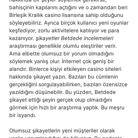
bahisçinin kapılarını açtığını ve o zamandan beri
Birleşik Krallık casino lisansına sahip olduğunu
söyleyebiliriz. Ayrıca birçok kullanıcı yeni oyunlar
keşfediyor, zorlu aktivitelere katılıyor ve para
kazanıyor.
şikayetler Betdede incelemeleri
araştırması genellikle olumlu eleştiriler verir.
Ama elbette olumsuz bir yorum olmadığını
söylemek yanlış olur. İnternet çok geniş bir
alandır. Binlerce kişiyi etkileyen casino siteleri
hakkında şikayet yazın. Bazıları bu cümlenin
gerçekliğini sorgulayabilirken, bazıları özensizce
yazıldığını düşünebilir. Bu yüzden, Betdede
şikayet ettiği şeyin gerçek olup olmadığını
görmek için hızlı bir araştırma yaptık. Bu meşru
bir isyandı.
Olumsuz şikayetlerin yeni müşteriler olarak