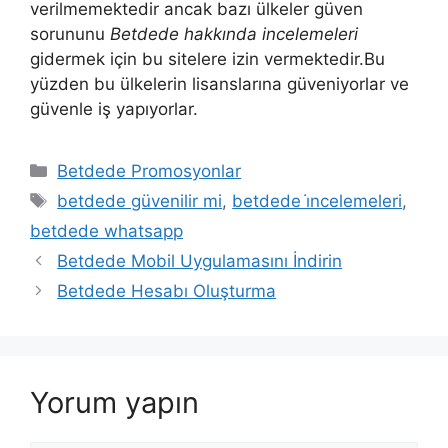
verilmemektedir ancak bazı ülkeler güven
sorununu
Betdede hakkında incelemeleri
gidermek için bu sitelere izin vermektedir.Bu
yüzden bu ülkelerin lisanslarına güveniyorlar ve
güvenle iş yapıyorlar.
Kategoriler
Betdede Promosyonlar
Etiketler
betdede güvenilir mi
,
betdede i̇ncelemeleri
,
betdede whatsapp
Betdede Mobil Uygulamasını İndirin
Betdede Hesabı Oluşturma
Yorum yapın