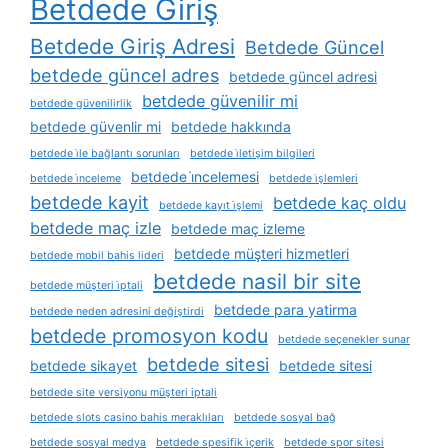
Betdede Giriş
Betdede Giriş Adresi
Betdede Güncel
betdede güncel adres
betdede güncel adresi
betdede güvenilir mi
betdede güvenilirlik
betdede güvenlir mi
betdede hakkında
betdede i̇le bağlantı sorunları
betdede i̇letişim bilgileri
betdede i̇ncelemesi
betdede i̇nceleme
betdede i̇şlemleri
betdede kayit
betdede kaç oldu
betdede kayıt i̇şlemi
betdede maç izle
betdede maç izleme
betdede müşteri hizmetleri
betdede mobil bahis lideri
betdede nasil bir site
betdede müşteri i̇ptali
betdede para yatirma
betdede neden adresini değiştirdi
betdede promosyon kodu
betdede seçenekler sunar
betdede sitesi
betdede sikayet
betdede sitesi
betdede site versiyonu müşteri iptali
betdede slots casino bahis meraklıları
betdede sosyal bağ
betdede sosyal medya
betdede spesifik i̇çerik
betdede spor sitesi