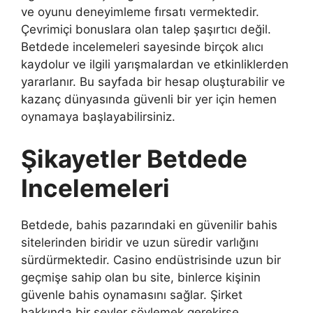
ve oyunu deneyimleme fırsatı vermektedir.
Çevrimiçi bonuslara olan talep şaşırtıcı değil.
Betdede incelemeleri sayesinde birçok alıcı
kaydolur ve ilgili yarışmalardan ve etkinliklerden
yararlanır. Bu sayfada bir hesap oluşturabilir ve
kazanç dünyasında güvenli bir yer için hemen
oynamaya başlayabilirsiniz.
Şikayetler Betdede
Incelemeleri
Betdede, bahis pazarındaki en güvenilir bahis
sitelerinden biridir ve uzun süredir varlığını
sürdürmektedir. Casino endüstrisinde uzun bir
geçmişe sahip olan bu site, binlerce kişinin
güvenle bahis oynamasını sağlar. Şirket
hakkında bir şeyler söylemek gerekirse,