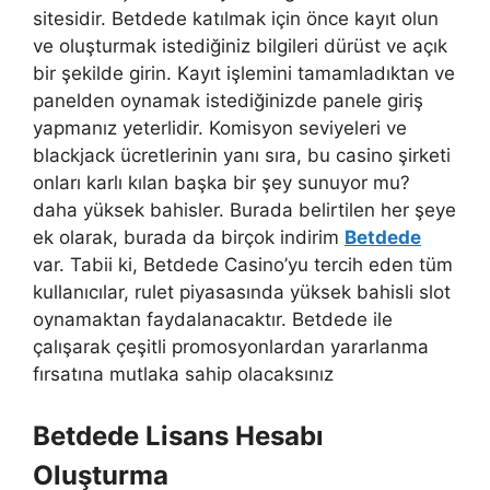
sitesidir. Betdede katılmak için önce kayıt olun
ve oluşturmak istediğiniz bilgileri dürüst ve açık
bir şekilde girin. Kayıt işlemini tamamladıktan ve
panelden oynamak istediğinizde panele giriş
yapmanız yeterlidir. Komisyon seviyeleri ve
blackjack ücretlerinin yanı sıra, bu casino şirketi
onları karlı kılan başka bir şey sunuyor mu?
daha yüksek bahisler. Burada belirtilen her şeye
ek olarak, burada da birçok indirim
Betdede
var. Tabii ki, Betdede Casino’yu tercih eden tüm
kullanıcılar, rulet piyasasında yüksek bahisli slot
oynamaktan faydalanacaktır. Betdede ile
çalışarak çeşitli promosyonlardan yararlanma
fırsatına mutlaka sahip olacaksınız
Betdede Lisans Hesabı
Oluşturma