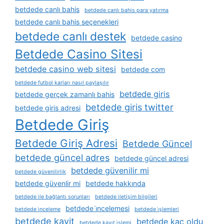
betdede canlı bahis
betdede canlı bahis para yatırma
betdede canlı bahis seçenekleri
betdede canlı destek
betdede casino
Betdede Casino Sitesi
betdede casino web sitesi
betdede com
betdede futbol karları nasıl paylaşılır
betdede giris
betdede gerçek zamanlı bahis
betdede giris twitter
betdede giris adresi
Betdede Giriş
Betdede Giriş Adresi
Betdede Güncel
betdede güncel adres
betdede güncel adresi
betdede güvenilir mi
betdede güvenilirlik
betdede güvenlir mi
betdede hakkında
betdede i̇le bağlantı sorunları
betdede i̇letişim bilgileri
betdede i̇ncelemesi
betdede i̇nceleme
betdede i̇şlemleri
betdede kayit
betdede kaç oldu
betdede kayıt i̇şlemi