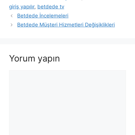
giriş yapılır
,
betdede tv
Betdede İncelemeleri
Betdede Müşteri Hizmetleri Değişiklikleri
Yorum yapın
Yorum