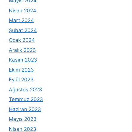
Mayıs 2024
Nisan 2024
Mart 2024
Şubat 2024
Ocak 2024
Aralık 2023
Kasım 2023
Ekim 2023
Eylül 2023
Ağustos 2023
Temmuz 2023
Haziran 2023
Mayıs 2023
Nisan 2023