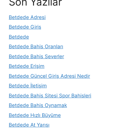
Son Yazılar
Betdede Adresi
Betdede Giriş
Betdede
Betdede Bahis Oranları
Betdede Bahis Severler
Betdede Erişim
Betdede Güncel Giriş Adresi Nedir
Betdede İletişim
Betdede Bahis Sitesi Spor Bahisleri
Betdede Bahis Oynamak
Betdede Hızlı Büyüme
Betdede At Yarışı