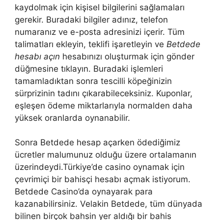
kaydolmak için kişisel bilgilerini sağlamaları
gerekir. Buradaki bilgiler adınız, telefon
numaranız ve e-posta adresinizi içerir. Tüm
talimatları ekleyin, teklifi işaretleyin ve
Betdede
hesabı açın
hesabınızı oluşturmak için gönder
düğmesine tıklayın. Buradaki işlemleri
tamamladıktan sonra tescilli köpeğinizin
sürprizinin tadını çıkarabileceksiniz. Kuponlar,
eşleşen ödeme miktarlarıyla normalden daha
yüksek oranlarda oynanabilir.
Sonra Betdede hesap açarken ödediğimiz
ücretler malumunuz olduğu üzere ortalamanın
üzerindeydi.Türkiye’de casino oynamak için
çevrimiçi bir bahisçi hesabı açmak istiyorum.
Betdede Casino’da oynayarak para
kazanabilirsiniz. Velakin Betdede, tüm dünyada
bilinen birçok bahsin yer aldığı bir bahis