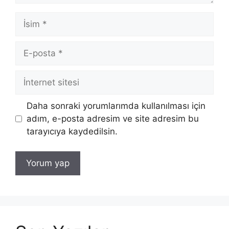
İsim
E-
posta
İnternet
sitesi
Daha sonraki yorumlarımda kullanılması için
adım, e-posta adresim ve site adresim bu
tarayıcıya kaydedilsin.