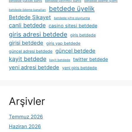
betdede yüksek bahis
betdede çevrimiçi bahis
betdede ödeme i̇şlemi
betdede üyelik
betdede ödeme kanalları
Betdede Şikayet
betdede şifre oluşturma
canli betdede
casino sitesi betdede
giris adresi betdede
giris betdede
girisi betdede
giris yap betdede
güncel betdede
güncel adresi betdede
kayit betdede
twitter betdede
kayit betdede
yeni adresi betdede
yeni giris betdede
Arşivler
Temmuz 2026
Haziran 2026