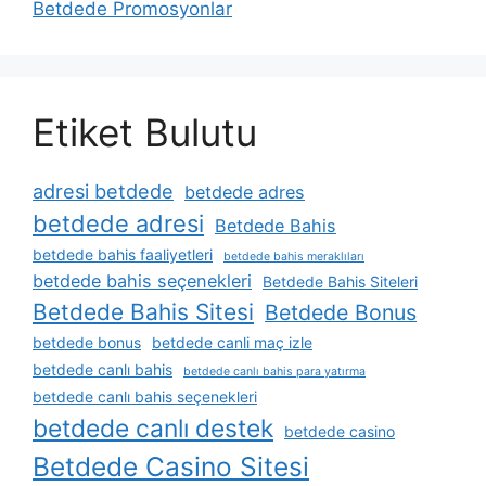
Betdede Promosyonlar
Etiket Bulutu
adresi betdede
betdede adres
betdede adresi
Betdede Bahis
betdede bahis faaliyetleri
betdede bahis meraklıları
betdede bahis seçenekleri
Betdede Bahis Siteleri
Betdede Bahis Sitesi
Betdede Bonus
betdede bonus
betdede canli maç izle
betdede canlı bahis
betdede canlı bahis para yatırma
betdede canlı bahis seçenekleri
betdede canlı destek
betdede casino
Betdede Casino Sitesi