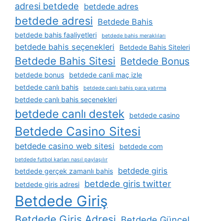
adresi betdede
betdede adres
betdede adresi
Betdede Bahis
betdede bahis faaliyetleri
betdede bahis meraklıları
betdede bahis seçenekleri
Betdede Bahis Siteleri
Betdede Bahis Sitesi
Betdede Bonus
betdede bonus
betdede canli maç izle
betdede canlı bahis
betdede canlı bahis para yatırma
betdede canlı bahis seçenekleri
betdede canlı destek
betdede casino
Betdede Casino Sitesi
betdede casino web sitesi
betdede com
betdede futbol karları nasıl paylaşılır
betdede giris
betdede gerçek zamanlı bahis
betdede giris twitter
betdede giris adresi
Betdede Giriş
Betdede Giriş Adresi
Betdede Güncel