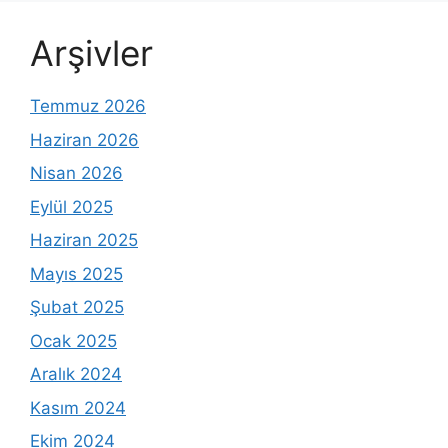
Arşivler
Temmuz 2026
Haziran 2026
Nisan 2026
Eylül 2025
Haziran 2025
Mayıs 2025
Şubat 2025
Ocak 2025
Aralık 2024
Kasım 2024
Ekim 2024