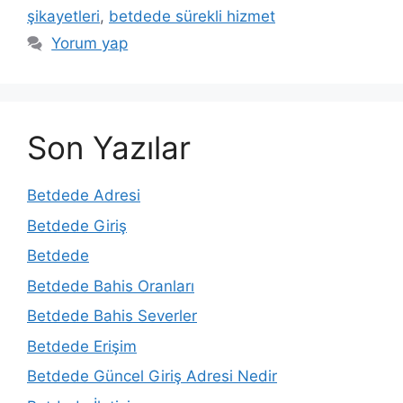
şikayetleri
,
betdede sürekli hizmet
Yorum yap
Son Yazılar
Betdede Adresi
Betdede Giriş
Betdede
Betdede Bahis Oranları
Betdede Bahis Severler
Betdede Erişim
Betdede Güncel Giriş Adresi Nedir