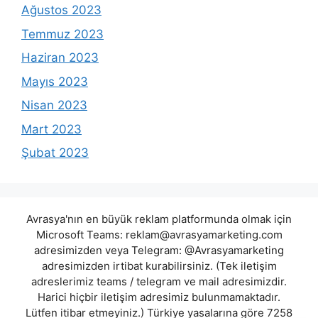
Ağustos 2023
Temmuz 2023
Haziran 2023
Mayıs 2023
Nisan 2023
Mart 2023
Şubat 2023
Avrasya'nın en büyük reklam platformunda olmak için
Microsoft Teams:
reklam@avrasyamarketing.com
adresimizden veya Telegram: @Avrasyamarketing
adresimizden irtibat kurabilirsiniz. (Tek iletişim
adreslerimiz teams / telegram ve mail adresimizdir.
Harici hiçbir iletişim adresimiz bulunmamaktadır.
Lütfen itibar etmeyiniz.) Türkiye yasalarına göre 7258