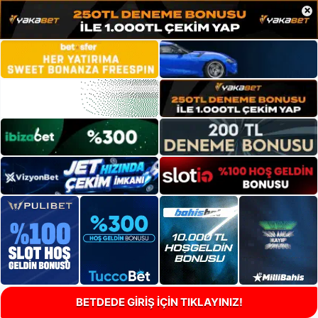
×
BETDEDE GİRİŞ İÇİN TIKLAYINIZ!