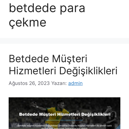
betdede para
çekme
Betdede Müşteri
Hizmetleri Değişiklikleri
Ağustos 26, 2023
Yazarı:
admin