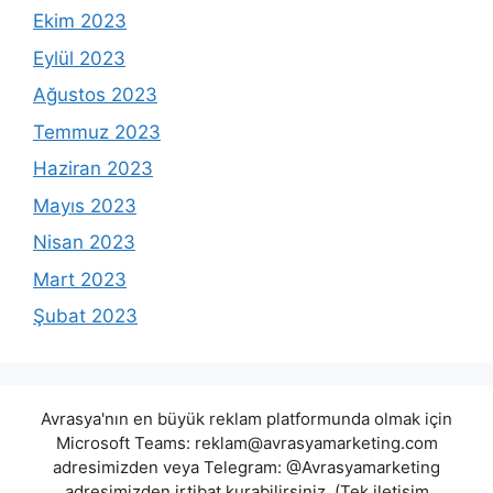
Ekim 2023
Eylül 2023
Ağustos 2023
Temmuz 2023
Haziran 2023
Mayıs 2023
Nisan 2023
Mart 2023
Şubat 2023
Avrasya'nın en büyük reklam platformunda olmak için
Microsoft Teams:
reklam@avrasyamarketing.com
adresimizden veya Telegram: @Avrasyamarketing
adresimizden irtibat kurabilirsiniz. (Tek iletişim