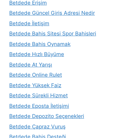
Betdede Erişim
Betdede Güncel Giriş Adresi Nedir
Betdede İletişim
Betdede Bahis Sitesi Spor Bahisleri
Betdede Bahis Oynamak
Betdede Hızlı Büyüme
Betdede At Yarışı
Betdede Online Rulet
Betdede Yüksek Faiz
Betdede Sürekli Hizmet
Betdede Eposta İletişimi
Betdede Depozito Seçenekleri
Betdede Çapraz Vuruş
Betdede Bahis Desteği