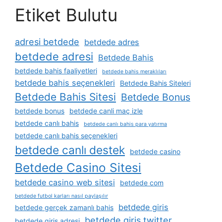
Etiket Bulutu
adresi betdede
betdede adres
betdede adresi
Betdede Bahis
betdede bahis faaliyetleri
betdede bahis meraklıları
betdede bahis seçenekleri
Betdede Bahis Siteleri
Betdede Bahis Sitesi
Betdede Bonus
betdede bonus
betdede canli maç izle
betdede canlı bahis
betdede canlı bahis para yatırma
betdede canlı bahis seçenekleri
betdede canlı destek
betdede casino
Betdede Casino Sitesi
betdede casino web sitesi
betdede com
betdede futbol karları nasıl paylaşılır
betdede giris
betdede gerçek zamanlı bahis
betdede giris twitter
betdede giris adresi