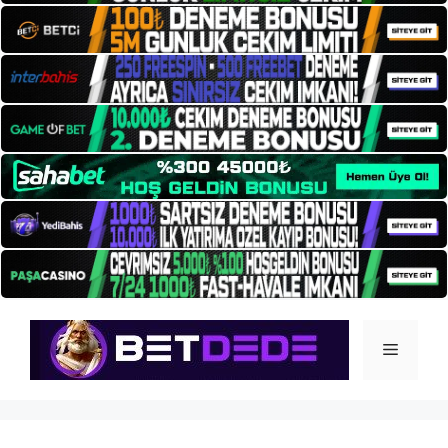
İçeriğe
atla
Menü