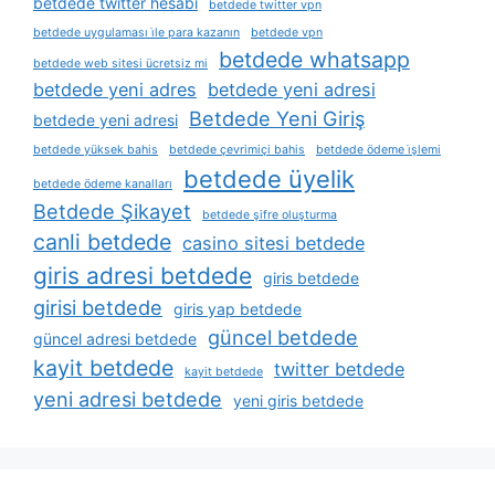
betdede twitter hesabı
betdede twitter vpn
betdede uygulaması i̇le para kazanın
betdede vpn
betdede whatsapp
betdede web sitesi ücretsiz mi
betdede yeni adres
betdede yeni adresi
Betdede Yeni Giriş
betdede yeni adresi
betdede yüksek bahis
betdede çevrimiçi bahis
betdede ödeme i̇şlemi
betdede üyelik
betdede ödeme kanalları
Betdede Şikayet
betdede şifre oluşturma
canli betdede
casino sitesi betdede
giris adresi betdede
giris betdede
girisi betdede
giris yap betdede
güncel betdede
güncel adresi betdede
kayit betdede
twitter betdede
kayit betdede
yeni adresi betdede
yeni giris betdede