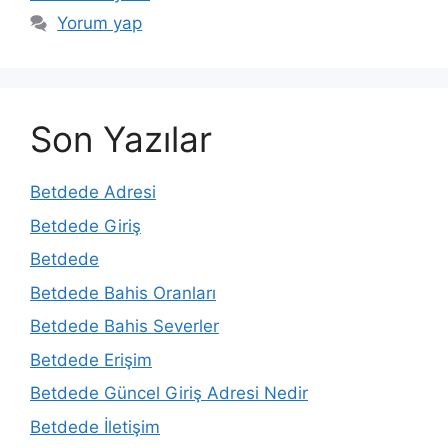
Yorum yap
Son Yazılar
Betdede Adresi
Betdede Giriş
Betdede
Betdede Bahis Oranları
Betdede Bahis Severler
Betdede Erişim
Betdede Güncel Giriş Adresi Nedir
Betdede İletişim