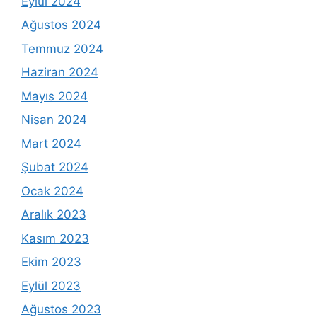
Eylül 2024
Ağustos 2024
Temmuz 2024
Haziran 2024
Mayıs 2024
Nisan 2024
Mart 2024
Şubat 2024
Ocak 2024
Aralık 2023
Kasım 2023
Ekim 2023
Eylül 2023
Ağustos 2023