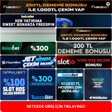
×
BETDEDE GİRİŞ İÇİN TIKLAYINIZ!