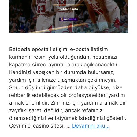
Betdede eposta iletişimi e-posta iletişim
kurmanın resmi yolu olduğundan, hesabınızı
kapatma süreci ayrıntılı olarak açıklanacaktır.
Kendinizi yapışkan bir durumda bulursanız,
yardım için ailenize ulaşmaktan çekinmeyin.
Sorun düşündüğümüzden daha büyükse, bize
rehberlik edebilecek bir profesyonelden yardım
almak önemlidir. Zihniniz için yardım aramak bir
zayıflık işareti değildir, ancak refahınızı
önemsediğinizi ve büyümek istediğinizi gösterir.
Çevrimiçi casino sitesi, …
Devamını oku…