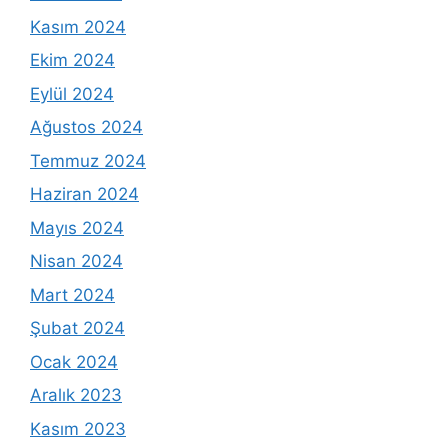
Kasım 2024
Ekim 2024
Eylül 2024
Ağustos 2024
Temmuz 2024
Haziran 2024
Mayıs 2024
Nisan 2024
Mart 2024
Şubat 2024
Ocak 2024
Aralık 2023
Kasım 2023