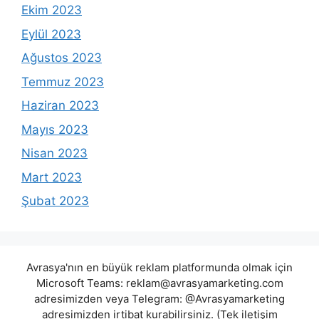
Ekim 2023
Eylül 2023
Ağustos 2023
Temmuz 2023
Haziran 2023
Mayıs 2023
Nisan 2023
Mart 2023
Şubat 2023
Avrasya'nın en büyük reklam platformunda olmak için
Microsoft Teams:
reklam@avrasyamarketing.com
adresimizden veya Telegram: @Avrasyamarketing
adresimizden irtibat kurabilirsiniz. (Tek iletişim