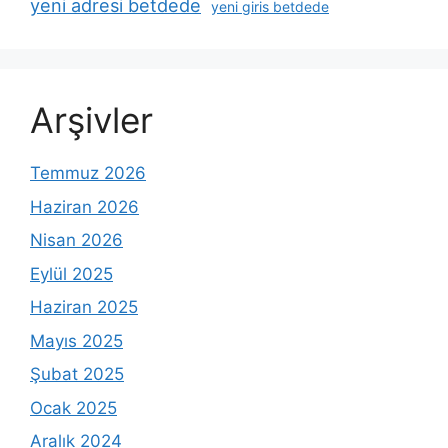
yeni adresi betdede
yeni giris betdede
Arşivler
Temmuz 2026
Haziran 2026
Nisan 2026
Eylül 2025
Haziran 2025
Mayıs 2025
Şubat 2025
Ocak 2025
Aralık 2024