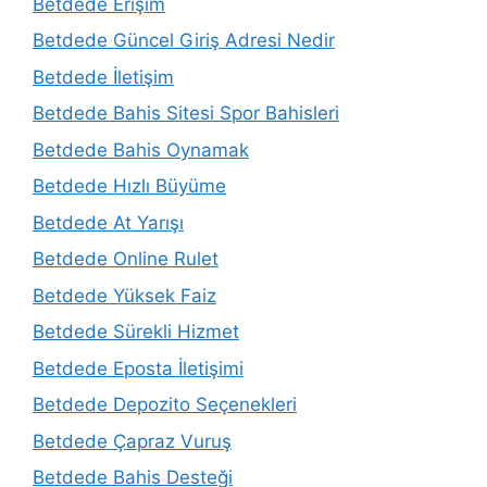
Betdede Erişim
Betdede Güncel Giriş Adresi Nedir
Betdede İletişim
Betdede Bahis Sitesi Spor Bahisleri
Betdede Bahis Oynamak
Betdede Hızlı Büyüme
Betdede At Yarışı
Betdede Online Rulet
Betdede Yüksek Faiz
Betdede Sürekli Hizmet
Betdede Eposta İletişimi
Betdede Depozito Seçenekleri
Betdede Çapraz Vuruş
Betdede Bahis Desteği