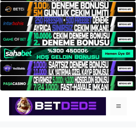
İçeriğe
atla
Menü