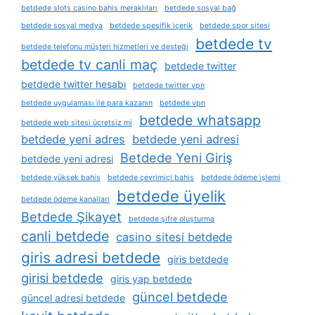
betdede slots casino bahis meraklıları
betdede sosyal bağ
betdede sosyal medya
betdede spesifik i̇çerik
betdede spor sitesi
betdede tv
betdede telefonu müşteri hizmetleri ve desteği
betdede tv canli maç
betdede twitter
betdede twitter hesabı
betdede twitter vpn
betdede uygulaması i̇le para kazanın
betdede vpn
betdede whatsapp
betdede web sitesi ücretsiz mi
betdede yeni adres
betdede yeni adresi
Betdede Yeni Giriş
betdede yeni adresi
betdede yüksek bahis
betdede çevrimiçi bahis
betdede ödeme i̇şlemi
betdede üyelik
betdede ödeme kanalları
Betdede Şikayet
betdede şifre oluşturma
canli betdede
casino sitesi betdede
giris adresi betdede
giris betdede
girisi betdede
giris yap betdede
güncel betdede
güncel adresi betdede