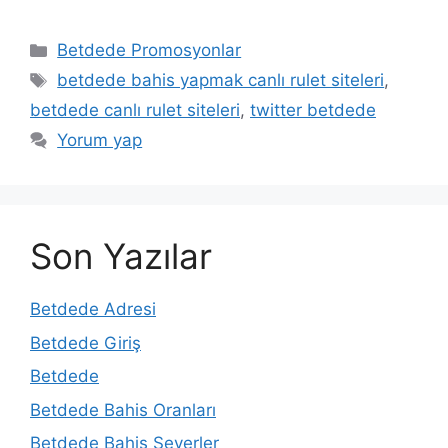
Kategoriler
Betdede Promosyonlar
Etiketler
betdede bahis yapmak canlı rulet siteleri
,
betdede canlı rulet siteleri
,
twitter betdede
Yorum yap
Son Yazılar
Betdede Adresi
Betdede Giriş
Betdede
Betdede Bahis Oranları
Betdede Bahis Severler