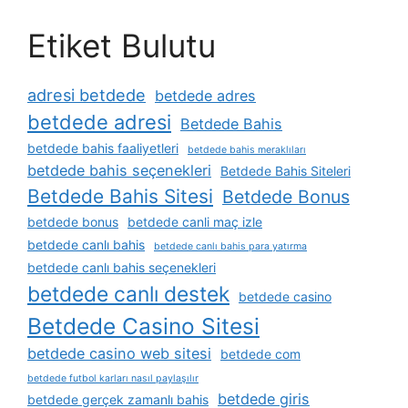
Etiket Bulutu
adresi betdede
betdede adres
betdede adresi
Betdede Bahis
betdede bahis faaliyetleri
betdede bahis meraklıları
betdede bahis seçenekleri
Betdede Bahis Siteleri
Betdede Bahis Sitesi
Betdede Bonus
betdede bonus
betdede canli maç izle
betdede canlı bahis
betdede canlı bahis para yatırma
betdede canlı bahis seçenekleri
betdede canlı destek
betdede casino
Betdede Casino Sitesi
betdede casino web sitesi
betdede com
betdede futbol karları nasıl paylaşılır
betdede giris
betdede gerçek zamanlı bahis