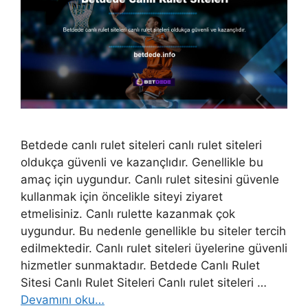
Betdede canlı rulet siteleri canlı rulet siteleri
oldukça güvenli ve kazançlıdır. Genellikle bu
amaç için uygundur. Canlı rulet sitesini güvenle
kullanmak için öncelikle siteyi ziyaret
etmelisiniz. Canlı rulette kazanmak çok
uygundur. Bu nedenle genellikle bu siteler tercih
edilmektedir. Canlı rulet siteleri üyelerine güvenli
hizmetler sunmaktadır. Betdede Canlı Rulet
Sitesi Canlı Rulet Siteleri Canlı rulet siteleri …
Devamını oku…