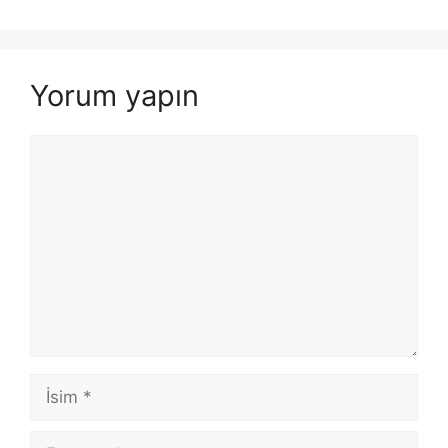
Yorum yapın
Yorum
İsim
E-