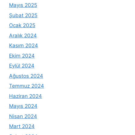
Mayıs 2025
Şubat 2025
Ocak 2025
Aralık 2024
Kasım 2024
Ekim 2024
Eylül 2024
Ağustos 2024
Temmuz 2024
Haziran 2024
Mayıs 2024
Nisan 2024
Mart 2024