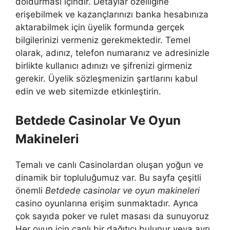
doldurması içindir. Detaylar özelliğine
erişebilmek ve kazançlarınızı banka hesabınıza
aktarabilmek için üyelik formunda gerçek
bilgilerinizi vermeniz gerekmektedir. Temel
olarak, adınız, telefon numaranız ve adresinizle
birlikte kullanıcı adınızı ve şifrenizi girmeniz
gerekir. Üyelik sözleşmenizin şartlarını kabul
edin ve web sitemizde etkinleştirin.
Betdede Casinolar Ve Oyun
Makineleri
Temalı ve canlı Casinolardan oluşan yoğun ve
dinamik bir topluluğumuz var. Bu sayfa çeşitli
önemli
Betdede casinolar ve oyun makineleri
casino oyunlarına erişim sunmaktadır. Ayrıca
çok sayıda poker ve rulet masası da sunuyoruz
Her oyun için canlı bir dağıtıcı bulunur veya ayrı