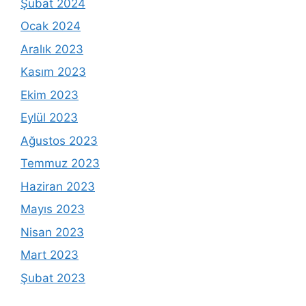
Şubat 2024
Ocak 2024
Aralık 2023
Kasım 2023
Ekim 2023
Eylül 2023
Ağustos 2023
Temmuz 2023
Haziran 2023
Mayıs 2023
Nisan 2023
Mart 2023
Şubat 2023