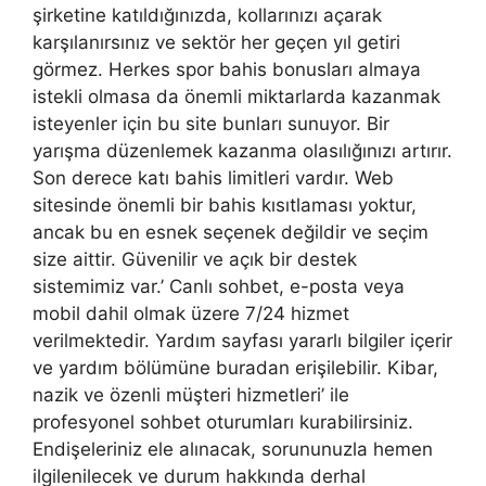
şirketine katıldığınızda, kollarınızı açarak
karşılanırsınız ve sektör her geçen yıl getiri
görmez. Herkes spor bahis bonusları almaya
istekli olmasa da önemli miktarlarda kazanmak
isteyenler için bu site bunları sunuyor. Bir
yarışma düzenlemek kazanma olasılığınızı artırır.
Son derece katı bahis limitleri vardır. Web
sitesinde önemli bir bahis kısıtlaması yoktur,
ancak bu en esnek seçenek değildir ve seçim
size aittir. Güvenilir ve açık bir destek
sistemimiz var.’ Canlı sohbet, e-posta veya
mobil dahil olmak üzere 7/24 hizmet
verilmektedir. Yardım sayfası yararlı bilgiler içerir
ve yardım bölümüne buradan erişilebilir. Kibar,
nazik ve özenli müşteri hizmetleri’ ile
profesyonel sohbet oturumları kurabilirsiniz.
Endişeleriniz ele alınacak, sorununuzla hemen
ilgilenilecek ve durum hakkında derhal