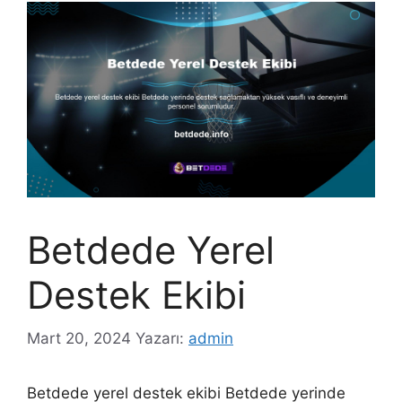
Betdede Yerel
Destek Ekibi
Mart 20, 2024
Yazarı:
admin
Betdede yerel destek ekibi Betdede yerinde