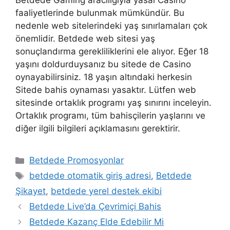
Betdede Gaming aracılığıyla yasal Casino
faaliyetlerinde bulunmak mümkündür. Bu
nedenle web sitelerindeki yaş sınırlamaları çok
önemlidir. Betdede web sitesi yaş
sonuçlandırma gerekliliklerini ele alıyor. Eğer 18
yaşını doldurduysanız bu sitede de Casino
oynayabilirsiniz. 18 yaşın altındaki herkesin
Sitede bahis oynaması yasaktır. Lütfen web
sitesinde ortaklık programı yaş sınırını inceleyin.
Ortaklık programı, tüm bahisçilerin yaşlarını ve
diğer ilgili bilgileri açıklamasını gerektirir.
Kategoriler
Betdede Promosyonlar
Etiketler
betdede otomatik giriş adresi
,
Betdede
Şikayet
,
betdede yerel destek ekibi
Betdede Live’da Çevrimiçi Bahis
Betdede Kazanç Elde Edebilir Mi