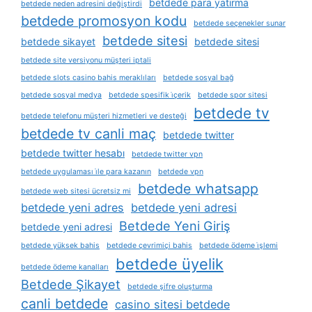
betdede para yatirma
betdede neden adresini değiştirdi
betdede promosyon kodu
betdede seçenekler sunar
betdede sitesi
betdede sikayet
betdede sitesi
betdede site versiyonu müşteri iptali
betdede slots casino bahis meraklıları
betdede sosyal bağ
betdede sosyal medya
betdede spesifik i̇çerik
betdede spor sitesi
betdede tv
betdede telefonu müşteri hizmetleri ve desteği
betdede tv canli maç
betdede twitter
betdede twitter hesabı
betdede twitter vpn
betdede uygulaması i̇le para kazanın
betdede vpn
betdede whatsapp
betdede web sitesi ücretsiz mi
betdede yeni adres
betdede yeni adresi
Betdede Yeni Giriş
betdede yeni adresi
betdede yüksek bahis
betdede çevrimiçi bahis
betdede ödeme i̇şlemi
betdede üyelik
betdede ödeme kanalları
Betdede Şikayet
betdede şifre oluşturma
canli betdede
casino sitesi betdede