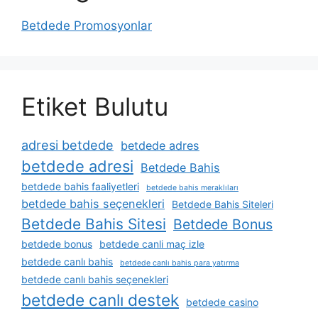
Betdede Promosyonlar
Etiket Bulutu
adresi betdede
betdede adres
betdede adresi
Betdede Bahis
betdede bahis faaliyetleri
betdede bahis meraklıları
betdede bahis seçenekleri
Betdede Bahis Siteleri
Betdede Bahis Sitesi
Betdede Bonus
betdede bonus
betdede canli maç izle
betdede canlı bahis
betdede canlı bahis para yatırma
betdede canlı bahis seçenekleri
betdede canlı destek
betdede casino