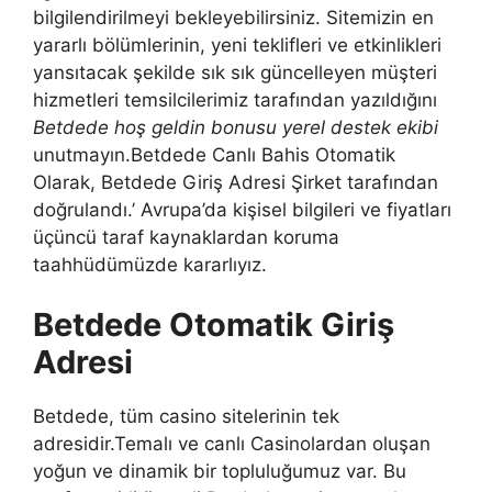
bilgilendirilmeyi bekleyebilirsiniz. Sitemizin en
yararlı bölümlerinin, yeni teklifleri ve etkinlikleri
yansıtacak şekilde sık sık güncelleyen müşteri
hizmetleri temsilcilerimiz tarafından yazıldığını
Betdede hoş geldin bonusu yerel destek ekibi
unutmayın.Betdede Canlı Bahis Otomatik
Olarak, Betdede Giriş Adresi Şirket tarafından
doğrulandı.’ Avrupa’da kişisel bilgileri ve fiyatları
üçüncü taraf kaynaklardan koruma
taahhüdümüzde kararlıyız.
Betdede Otomatik Giriş
Adresi
Betdede, tüm casino sitelerinin tek
adresidir.Temalı ve canlı Casinolardan oluşan
yoğun ve dinamik bir topluluğumuz var. Bu