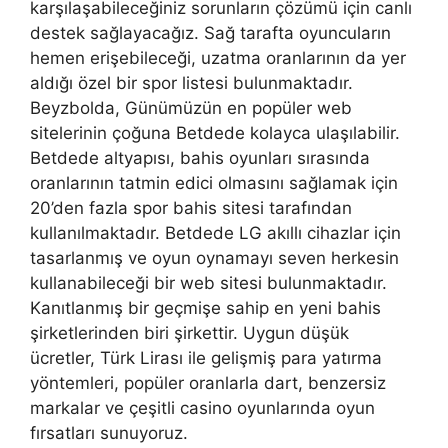
karşılaşabileceğiniz sorunların çözümü için canlı
destek sağlayacağız. Sağ tarafta oyuncuların
hemen erişebileceği, uzatma oranlarının da yer
aldığı özel bir spor listesi bulunmaktadır.
Beyzbolda, Günümüzün en popüler web
sitelerinin çoğuna Betdede kolayca ulaşılabilir.
Betdede altyapısı, bahis oyunları sırasında
oranlarının tatmin edici olmasını sağlamak için
20’den fazla spor bahis sitesi tarafından
kullanılmaktadır. Betdede LG akıllı cihazlar için
tasarlanmış ve oyun oynamayı seven herkesin
kullanabileceği bir web sitesi bulunmaktadır.
Kanıtlanmış bir geçmişe sahip en yeni bahis
şirketlerinden biri şirkettir. Uygun düşük
ücretler, Türk Lirası ile gelişmiş para yatırma
yöntemleri, popüler oranlarla dart, benzersiz
markalar ve çeşitli casino oyunlarında oyun
fırsatları sunuyoruz.