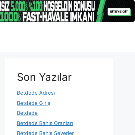
Son Yazılar
Betdede Adresi
Betdede Giriş
Betdede
Betdede Bahis Oranları
Betdede Bahis Severler