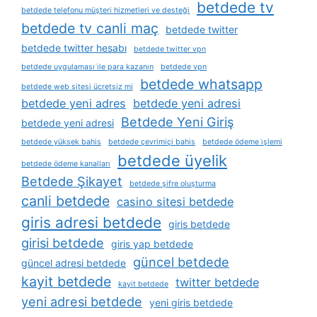
betdede tv
betdede telefonu müşteri hizmetleri ve desteği
betdede tv canli maç
betdede twitter
betdede twitter hesabı
betdede twitter vpn
betdede uygulaması i̇le para kazanın
betdede vpn
betdede whatsapp
betdede web sitesi ücretsiz mi
betdede yeni adres
betdede yeni adresi
Betdede Yeni Giriş
betdede yeni adresi
betdede yüksek bahis
betdede çevrimiçi bahis
betdede ödeme i̇şlemi
betdede üyelik
betdede ödeme kanalları
Betdede Şikayet
betdede şifre oluşturma
canli betdede
casino sitesi betdede
giris adresi betdede
giris betdede
girisi betdede
giris yap betdede
güncel betdede
güncel adresi betdede
kayit betdede
twitter betdede
kayit betdede
yeni adresi betdede
yeni giris betdede