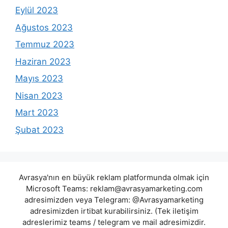
Eylül 2023
Ağustos 2023
Temmuz 2023
Haziran 2023
Mayıs 2023
Nisan 2023
Mart 2023
Şubat 2023
Avrasya'nın en büyük reklam platformunda olmak için
Microsoft Teams:
reklam@avrasyamarketing.com
adresimizden veya Telegram: @Avrasyamarketing
adresimizden irtibat kurabilirsiniz. (Tek iletişim
adreslerimiz teams / telegram ve mail adresimizdir.