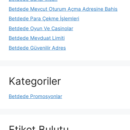
Betdede Mevcut Oturum Açma Adresine Bahis
Betdede Para Çekme İşlemleri
Betdede Oyun Ve Casinolar
Betdede Mevduat Limiti
Betdede Güvenilir Adres
Kategoriler
Betdede Promosyonlar
Etiket Bulutu