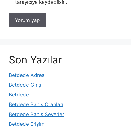
tarayıcıya kaydedilsin.
Son Yazılar
Betdede Adresi
Betdede Giriş
Betdede
Betdede Bahis Oranları
Betdede Bahis Severler
Betdede Erişim