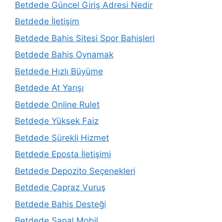
Betdede Güncel Giriş Adresi Nedir
Betdede İletişim
Betdede Bahis Sitesi Spor Bahisleri
Betdede Bahis Oynamak
Betdede Hızlı Büyüme
Betdede At Yarışı
Betdede Online Rulet
Betdede Yüksek Faiz
Betdede Sürekli Hizmet
Betdede Eposta İletişimi
Betdede Depozito Seçenekleri
Betdede Çapraz Vuruş
Betdede Bahis Desteği
Betdede Sanal Mobil