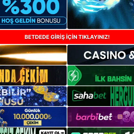
BETDEDE GİRİŞ İÇİN TIKLAYINIZ!