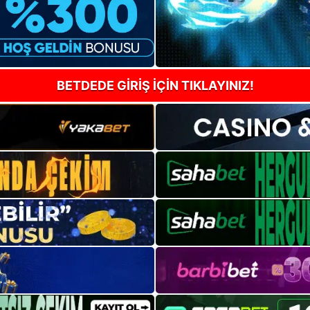
BETDEDE GİRİŞ İÇİN TIKLAYINIZ!