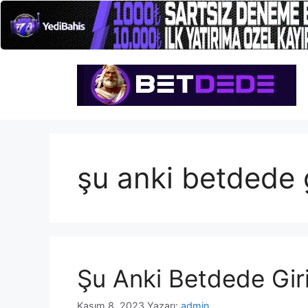
İçeriğe
atla
şu anki betdede 
Şu Anki Betdede Gir
Kasım 8, 2023
Yazarı:
admin