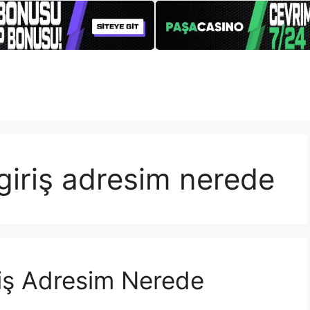
giriş adresim nerede
iş Adresim Nerede