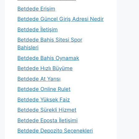
Betdede Erişim
Betdede Güncel Giriş Adresi Nedir
Betdede İletişim
Betdede Bahis Sitesi Spor
Bahisleri
Betdede Bahis Oynamak
Betdede Hızlı Büyüme
Betdede At Yarışı
Betdede Online Rulet
Betdede Yüksek Faiz
Betdede Sürekli Hizmet
Betdede Eposta İletişimi
Betdede Depozito Seçenekleri