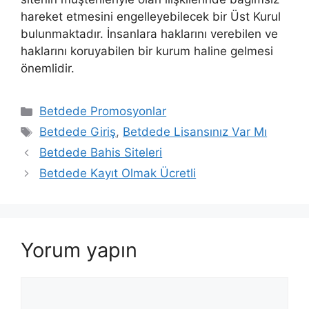
hareket etmesini engelleyebilecek bir Üst Kurul
bulunmaktadır. İnsanlara haklarını verebilen ve
haklarını koruyabilen bir kurum haline gelmesi
önemlidir.
Kategoriler
Betdede Promosyonlar
Etiketler
Betdede Giriş
,
Betdede Lisansınız Var Mı
Betdede Bahis Siteleri
Betdede Kayıt Olmak Ücretli
Yorum yapın
Yorum