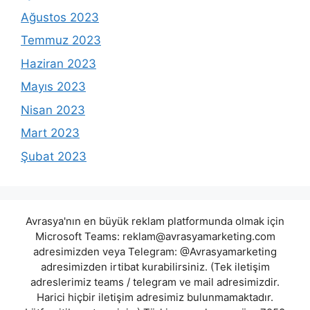
Ağustos 2023
Temmuz 2023
Haziran 2023
Mayıs 2023
Nisan 2023
Mart 2023
Şubat 2023
Avrasya'nın en büyük reklam platformunda olmak için
Microsoft Teams:
reklam@avrasyamarketing.com
adresimizden veya Telegram: @Avrasyamarketing
adresimizden irtibat kurabilirsiniz. (Tek iletişim
adreslerimiz teams / telegram ve mail adresimizdir.
Harici hiçbir iletişim adresimiz bulunmamaktadır.