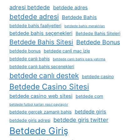
adresi betdede
betdede adres
betdede adresi
Betdede Bahis
betdede bahis faaliyetleri
betdede bahis meraklıları
betdede bahis seçenekleri
Betdede Bahis Siteleri
Betdede Bahis Sitesi
Betdede Bonus
betdede bonus
betdede canli maç izle
betdede canlı bahis
betdede canlı bahis para yatırma
betdede canlı bahis seçenekleri
betdede canlı destek
betdede casino
Betdede Casino Sitesi
betdede casino web sitesi
betdede com
betdede futbol karları nasıl paylaşılır
betdede giris
betdede gerçek zamanlı bahis
betdede giris twitter
betdede giris adresi
Betdede Giriş