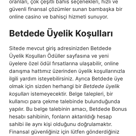
oranları, çok çeşitli bahis seçenekleri, hızlı ve
güvenli finansal çözümler sunan bambaşka bir
online casino ve bahisçi hizmeti sunuyor.
Betdede Üyelik Koşulları
Sitede mevcut giriş adresinizden Betdede
Üyelik Koşulları Ödüller sayfasına ve yeni
üyelere özel ödül fırsatlarına ulaşabilir, online
danışma hattımız üzerinden üyelik koşullarınızla
ilgili yardım isteyebilirsiniz. Ayrıca Betdede üye
olmak için sizden herhangi bir
Betdede üyelik
koşulları
istemeyecektir. Belge talepleri, bir
kullanıcı para çekme talebinde bulunduğunda
yapılır. Bu belge talebinin amacı, Betdede Bonus
hesabı sahibinin, fonların aktarıldığı hesap
sahibi ile aynı kişi olduğunu doğrulamaktır.
Finansal güvenliğiniz için lütfen gönderdiğiniz