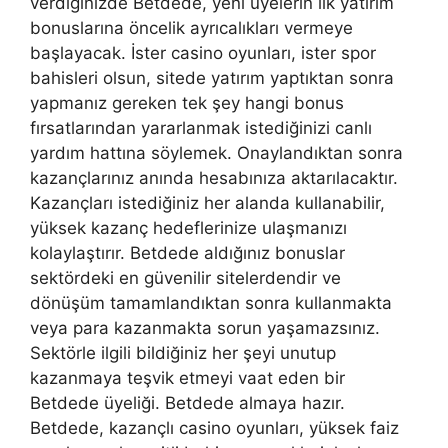
verdiğinizde Betdede, yeni üyelerin ilk yatırım
bonuslarına öncelik ayrıcalıkları vermeye
başlayacak. İster casino oyunları, ister spor
bahisleri olsun, sitede yatırım yaptıktan sonra
yapmanız gereken tek şey hangi bonus
fırsatlarından yararlanmak istediğinizi canlı
yardım hattına söylemek. Onaylandıktan sonra
kazançlarınız anında hesabınıza aktarılacaktır.
Kazançları istediğiniz her alanda kullanabilir,
yüksek kazanç hedeflerinize ulaşmanızı
kolaylaştırır. Betdede aldığınız bonuslar
sektördeki en güvenilir sitelerdendir ve
dönüşüm tamamlandıktan sonra kullanmakta
veya para kazanmakta sorun yaşamazsınız.
Sektörle ilgili bildiğiniz her şeyi unutup
kazanmaya teşvik etmeyi vaat eden bir
Betdede üyeliği. Betdede almaya hazır.
Betdede, kazançlı casino oyunları, yüksek faiz