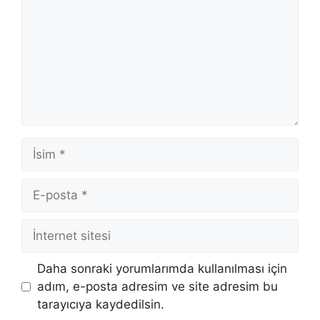
İsim
E-
posta
İnternet
sitesi
Daha sonraki yorumlarımda kullanılması için
adım, e-posta adresim ve site adresim bu
tarayıcıya kaydedilsin.