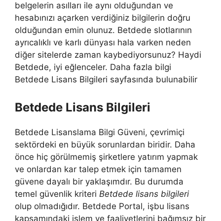
belgelerin asılları ile aynı olduğundan ve
hesabınızı açarken verdiğiniz bilgilerin doğru
olduğundan emin olunuz. Betdede slotlarının
ayrıcalıklı ve karlı dünyası hala varken neden
diğer sitelerde zaman kaybediyorsunuz? Haydi
Betdede, iyi eğlenceler. Daha fazla bilgi
Betdede Lisans Bilgileri sayfasında bulunabilir
Betdede Lisans Bilgileri
Betdede Lisanslama Bilgi Güveni, çevrimiçi
sektördeki en büyük sorunlardan biridir. Daha
önce hiç görülmemiş şirketlere yatırım yapmak
ve onlardan kar talep etmek için tamamen
güvene dayalı bir yaklaşımdır. Bu durumda
temel güvenlik kriteri
Betdede lisans bilgileri
olup olmadığıdır. Betdede Portal, işbu lisans
kapsamındaki işlem ve faaliyetlerini bağımsız bir